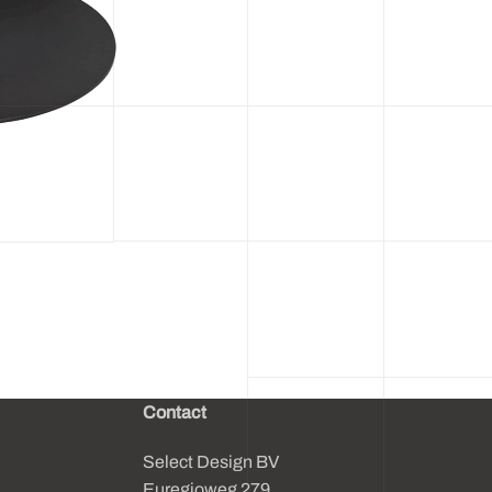
Contact
Select Design BV
Euregioweg 279