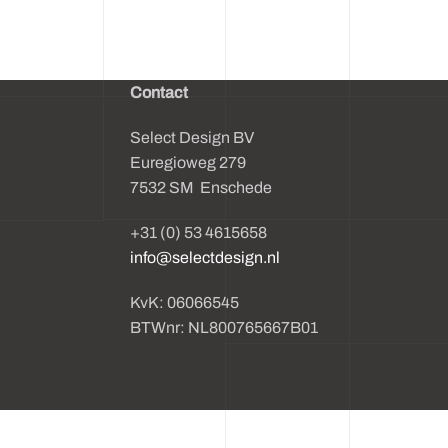
Contact
Select Design BV
Euregioweg 279
7532 SM Enschede
+31 (0) 53 4615658
info@selectdesign.nl
KvK: 06066545
BTWnr: NL800765667B01