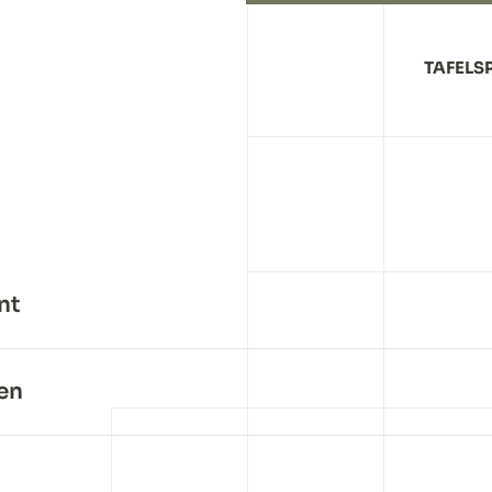
TAFELS
nt
den