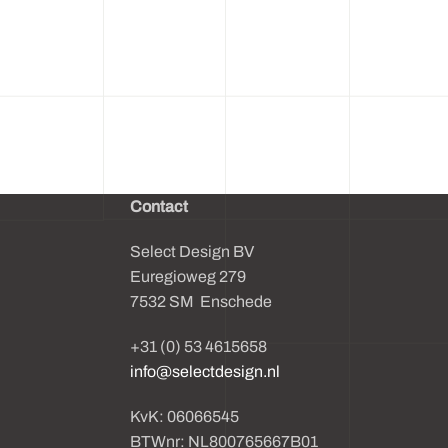
Contact
Select Design BV
Euregioweg 279
7532 SM Enschede
+31 (0) 53 4615658
info@selectdesign.nl
KvK: 06066545
BTWnr: NL800765667B01